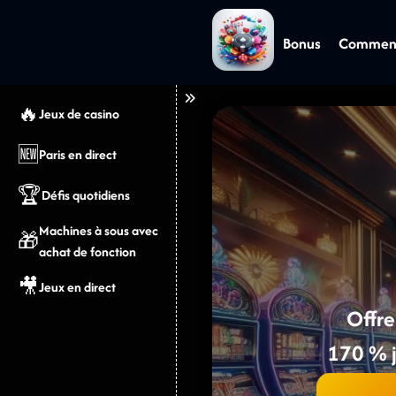
Bonus
Comment 
🔥
Jeux de casino
🆕
Paris en direct
🏆
Défis quotidiens
Machines à sous avec
🎁
achat de fonction
🎥
Jeux en direct
Offr
170 % j