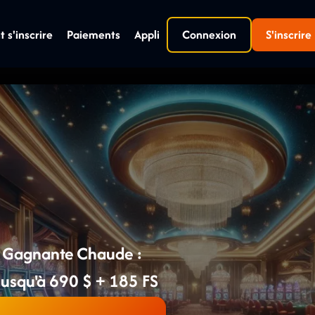
s'inscrire
Paiements
Appli
Connexion
S'inscrire
e Gagnante Chaude :
usqu'à 690 $ + 185 FS